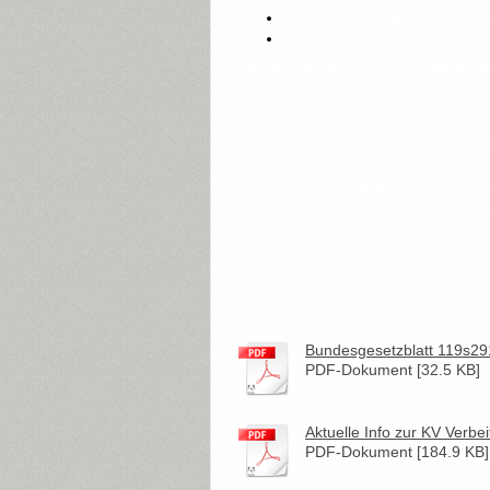
> Betriebsrente liegt über dem „F
Der mtl. Zahlbetrag minus Freibetrag de
Pflegeversicherung) der GKV zu verbeitr
verbeitragende mtl. Rente umgerechnet
Der neue Freibetrag schafft nunmehr fü
Nach Auffassung der Bundesregierung za
Beitragsentlastung Anfang des Jahres 
Info Stand Gesetz 30.12.2019
Bundesgesetzblatt 119s2
PDF-Dokument [32.5 KB]
Aktuelle Info zur KV Verbei
PDF-Dokument [184.9 KB]