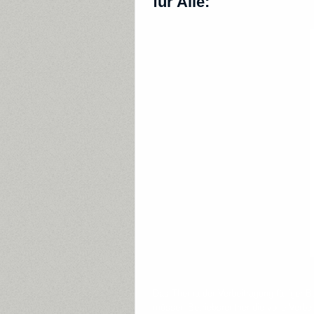
für Alle:
Das Thema der Verbeitragung fälliger B
müssen Betriebsrentner die volle Verbei