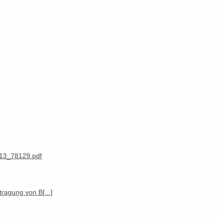
reibetrag“, d.h. für die Differenz in Höhe 840,75 Euro (1.000,- minus 159,25,-
r individuellen Betriebsrente ist mit dem vollen individuellen Beitragssatz (k
agen. Bei Kapitalleistungen wird diese weiterhin mit 1/120 tel für 10 Jahre in
.
r alle pflichtversicherten Betriebsrentenempfänger eine Entlastung.
hlen damit rund 60 Prozent der Betriebsrentner de facto nur noch den halben
angedacht war. Die weiteren 40 Prozent werden zumindest auch ergänzend ger
913_78129.pdf
tragung von B[...]