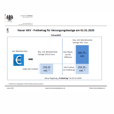
etriebsrenten in der Krankenversicherung ist ein ständiger Zankapfel und of
tragung mit 14,6% auf betriebliche Versorgungsleistungen tragen.