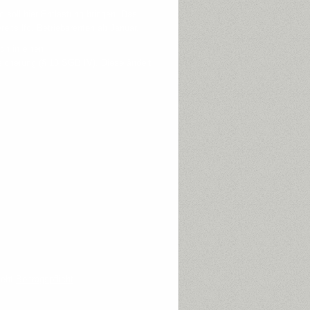
soll hier Entlastung bringen. Das
eits lfd. Betriebsrenten ab Januar.
ch in einen
sicherung (§ 18 SGB IV). Diese ändert
steht
Beitragspflicht