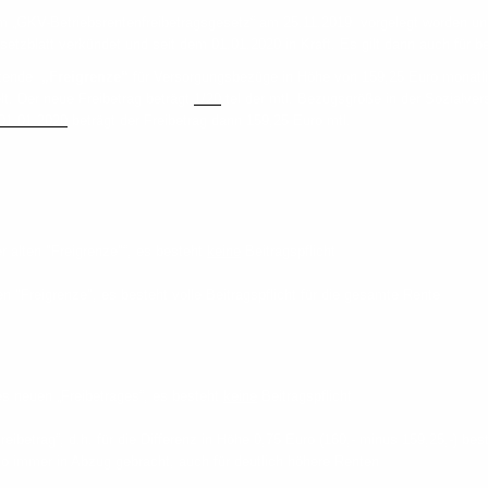
m „GKV-Betriebsrentenfreibetragsgesetz“ am 25.11.2019 vorgelegt worden und 
zblatt verkündet und seit dem 01.01.2020 in Kraft. Es gilt dann auch für ber
eltende
„Freigrenze“
für Versorgungsbezüge in Höhe von 159,25 Euro monatli
. Der neue Freibetrag beträgt
1/20
tel der mtl. Bezugsgröße in der Sozialver
01.01.2020
beträgt der Freibetrag dann 159,25 Euro mtl.
er alten "Freigrenze"“, es besteht
keine
Beitragspflicht
ten "Freigrenze", es besteht volle Beitragspflicht für die gesamte Rente
des neuen „Freibetrages“, es besteht
keine
Beitragspflicht
reibetrag“, d.h. für die Differenz in Höhe 0,75 Euro (160,- minus 159,25,-) be
o immer in Abzug gebracht, auch für deutlich höhere Renten