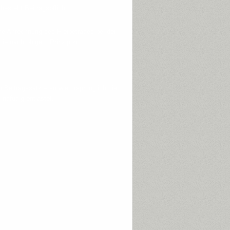
) besteht
Beitragspflicht
eine Anrechnung des Freibetrages bei der
 die nach obigem Prinzip zu
 Beitragssatz – so wie ursprünglich die
ingfügig entlastet.