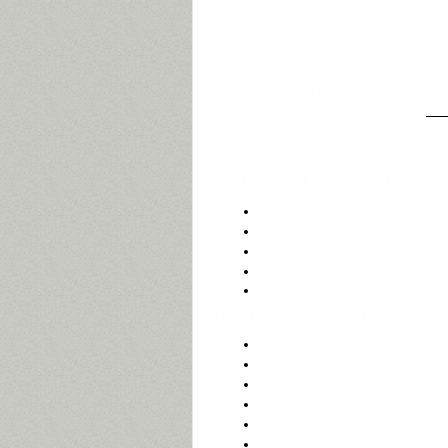
Ein neuer Gesetzentwurf ist nun mit de
Gesetz ist am 30.12.2019 im Bundesgeset
Ab diesem Zeitpunkt wird die bisher g
dynamischen
„Freibetrag“
umgewandelt
sich jeweils zum 1.1. eines Jahres.
Ab 
Beispiel:
Alte Regelung bis zum 31.12.2019
Mtl. Betriebsrente 150,- Euro:
> Betriebsrente liegt unterhalb d
Mtl. Betriebsrente 160,- Euro:
> Betriebsrente liegt über der al
Neue Regelung ab dem 01.01.2020
Mtl. Betriebsrente 150,- Euro:
> Betriebsrente liegt unterhalb 
Mtl. Betriebsrente 160,- Euro:
> Betriebsrente liegt über dem „F
Dieser neue Freibetrag wird als
Mtl. Betriebsrente 1.000,- Euro: